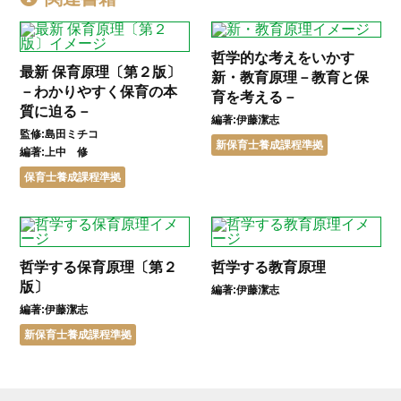
哲学的な考えをいかす
最新 保育原理〔第２版〕
新・教育原理－教育と保
－わかりやすく保育の本
育を考える－
質に迫る－
編著:伊藤潔志
監修:島田ミチコ
新保育士養成課程準拠
編著:上中 修
保育士養成課程準拠
哲学する保育原理〔第２
哲学する教育原理
版〕
編著:伊藤潔志
編著:伊藤潔志
新保育士養成課程準拠