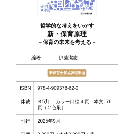
哲学的な考えをいかす
新・保育原理
－保育の未来を考える－
編著
伊藤潔志
新保育士養成課程準拠
ISBN
978-4-909378-62-0
体裁
Ｂ5判 カラー口絵４頁 本文176
頁（２色刷）
刊行
2025年9月