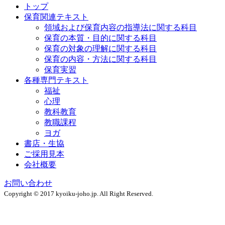
トップ
保育関連テキスト
領域および保育内容の指導法に関する科目
保育の本質・目的に関する科目
保育の対象の理解に関する科目
保育の内容・方法に関する科目
保育実習
各種専門テキスト
福祉
心理
教科教育
教職課程
ヨガ
書店・生協
ご採用見本
会社概要
お問い合わせ
Copyright © 2017 kyoiku-joho.jp. All Right Reserved.