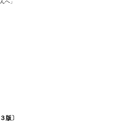
さんへ」
３版〕