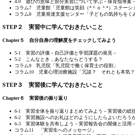
4-9 遊びの意味と部分実習について学ぶ－保育指導案
コラム7 児童館「児童館は笑顔（*＾ｏ＾*）ステーシ
コラム8 児童発達支援センター「子どもの気持ちをく
STEP
２ 実習中に学んでおきたいこと
Chapter５ 自分自身の理解度をチェックしてみよう
5-1 実習の評価－自己評価と学習課題の発見－
5-2 こんなとき，あなたならどうする？
コラム9 乳児院「乳児院で働く保育士の役割」
コラム10 児童心理治療施設「冗談？ それとも本気
STEP
３ 実習後に学んでおきたいこと
Chapter６ 実習後の振り返り
6-1 実習全体を振り返りまとめてみよう－実習後の総
6-2 実習施設へのお礼はどのようにしたらよいだろう
6-3 実習体験を共有しよう－実習報告会の開催と活用
コラム11 「実習生へのメッセージ」