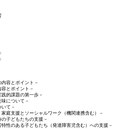
習
」
」
の内容とポイント－
内容とポイント－
実践的課題の第一歩－
意味について－
ついて－
ぶ－家庭支援とソーシャルワーク（機関連携含む）－
待の子どもたちの支援－
障害特性のある子どもたち（発達障害児含む）への支援－