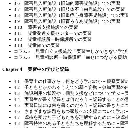
3-6 障害児入所施設（旧知的障害児施設）での実習
3-7 障害児入所施設（旧肢体不自由児施設）での実習
3-8 障害児入所施設（旧重症心身障害児施設）での実
3-9 障害児入所施設（旧盲ろうあ児施設）での実習
3-10 障害者支援施設での実習
3-11 児童発達支援センターでの実習
3-12 児童相談所一時保護所での実習
3-13 児童館での実習
コラム5 児童自立支援施設「実習生しかできない学び
コラム6 児童相談所一時保護所「幸せにつながる援助
Chapter４ 実習中の学びと記録
4-1 保育士の仕事から，何をどう学ぶのか－観察実習
4-2 子どもとかかわるうえでの基本姿勢－参加実習の
4-3 施設利用の状況や，個別支援などについて学ぶ－
4-4 実習生が書く記録とは何だろう－記録することの
4-5 実習日誌には何を書くのだろう－記録の書き方に
4-6 さまざまな課題をもつ家族への支援について学
4-7 虐待を受けた子どもたちを理解するために－被虐
4-8 障害特性のある子どもたちを理解するために－