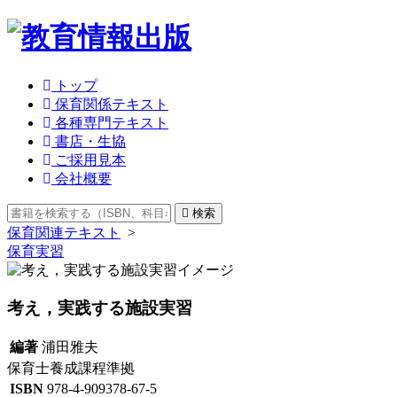
トップ
保育関係テキスト
各種専門テキスト
書店・生協
ご採用見本
会社概要
検索
保育関連テキスト
>
保育実習
考え，実践する施設実習
編著
浦田雅夫
保育士養成課程準拠
ISBN
978-4-909378-67-5