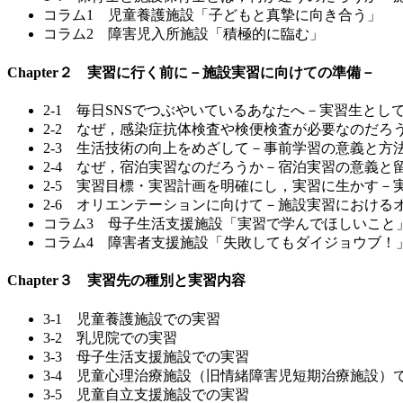
コラム1 児童養護施設「子どもと真摯に向き合う」
コラム2 障害児入所施設「積極的に臨む」
Chapter２ 実習に行く前に－施設実習に向けての準備－
2-1 毎日SNSでつぶやいているあなたへ－実習生とし
2-2 なぜ，感染症抗体検査や検便検査が必要なのだろ
2-3 生活技術の向上をめざして－事前学習の意義と方
2-4 なぜ，宿泊実習なのだろうか－宿泊実習の意義と
2-5 実習目標・実習計画を明確にし，実習に生かす－
2-6 オリエンテーションに向けて－施設実習における
コラム3 母子生活支援施設「実習で学んでほしいこと
コラム4 障害者支援施設「失敗してもダイジョウブ！
Chapter３ 実習先の種別と実習内容
3-1 児童養護施設での実習
3-2 乳児院での実習
3-3 母子生活支援施設での実習
3-4 児童心理治療施設（旧情緒障害児短期治療施設）
3-5 児童自立支援施設での実習