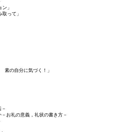
－
ョン」
み取って」
？ 素の自分に気づく！」
括－
か－お礼の意義，礼状の書き方－
－