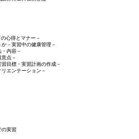
ての心得とマナー－
うか－実習中の健康管理－
法・内容－
留意点－
実習目標・実習計画の作成－
オリエンテーション－
」
」
での実習