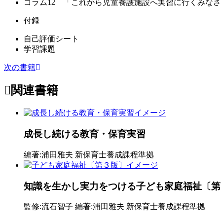
コラム12 「これから児童養護施設へ実習に行くみな
付録
自己評価シート
学習課題
次の書籍
関連書籍
成長し続ける教育・保育実習
編著:浦田雅夫
新保育士養成課程準拠
知識を生かし実力をつける子ども家庭福祉〔第
監修:流石智子
編著:浦田雅夫
新保育士養成課程準拠