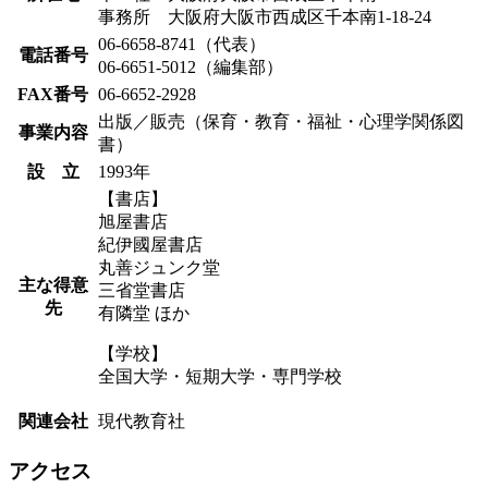
事務所 大阪府大阪市西成区千本南1-18-24
06-6658-8741（代表）
電話番号
06-6651-5012（編集部）
FAX番号
06-6652-2928
出版／販売（保育・教育・福祉・心理学関係図
事業内容
書）
設 立
1993年
【書店】
旭屋書店
紀伊國屋書店
丸善ジュンク堂
主な得意
三省堂書店
先
有隣堂 ほか
【学校】
全国大学・短期大学・専門学校
関連会社
現代教育社
アクセス