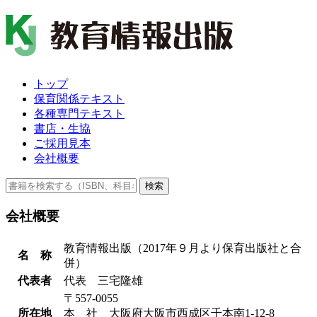
トップ
保育関係テキスト
各種専門テキスト
書店・生協
ご採用見本
会社概要
検索
会社概要
教育情報出版（2017年９月より保育出版社と合
名 称
併）
代表者
代表 三宅隆雄
〒557-0055
所在地
本 社 大阪府大阪市西成区千本南1-12-8